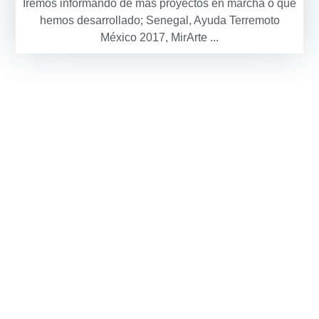
Iremos informando de más proyectos en marcha o que
hemos desarrollado; Senegal, Ayuda Terremoto
México 2017, MirArte ...
Donde estamos
Calle Beniopa 1, pta. 3 Valencia
(Misma sede que el Instituto de Terapia de
Reencuentro, detrás del nº 175 de la Av.
Blasco Ibáñez, en dirección a la Estación de
Renfe-Cabanyal)