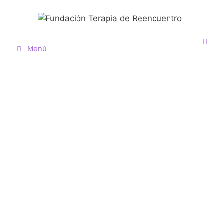
Menú
FUNDACIÓN TERAPIA DE
REENCUENTRO
Somos una Entidad sin ánimo de lucro, fundada en el
año 2000,
para promover el desarrollo humano
integral, basándose en el autoconocimiento, los