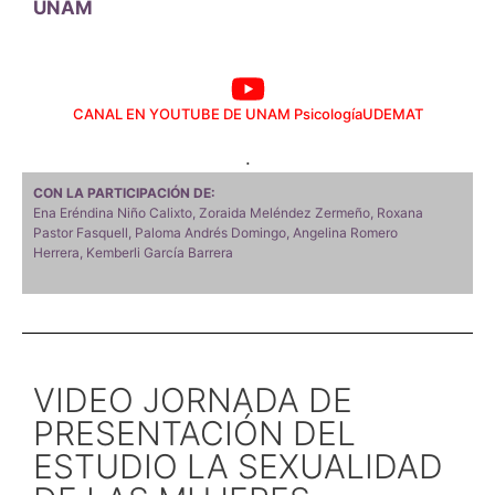
UNAM
CANAL EN YOUTUBE DE UNAM PsicologíaUDEMAT
.
CON LA PARTICIPACIÓN DE:
Ena Eréndina Niño Calixto, Zoraida Meléndez Zermeño, Roxana
Pastor Fasquell, Paloma Andrés Domingo, Angelina Romero
Herrera, Kemberli García Barrera
VIDEO JORNADA DE
PRESENTACIÓN DEL
ESTUDIO LA SEXUALIDAD