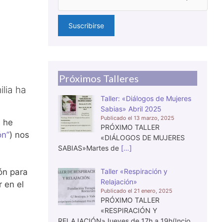
Próximos Talleres
lia ha
Taller: «Diálogos de Mujeres
Sabias» Abril 2025
13 marzo, 2025
e he
PRÓXIMO TALLER
ón”
) nos
«DIÁLOGOS DE MUJERES
SABIAS»Martes de
[…]
Taller «Respiración y
ón para
Relajación»
 en el
21 enero, 2025
PRÓXIMO TALLER
«RESPIRACIÓN Y
RELAJACIÓN»Jueves de 17h a 19h(Incio