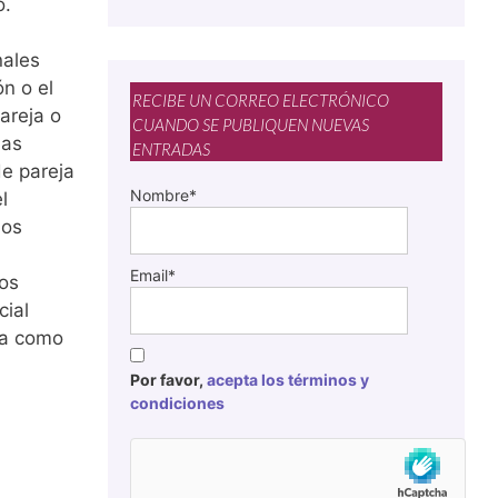
o.
nales
n o el
RECIBE UN CORREO ELECTRÓNICO
areja o
CUANDO SE PUBLIQUEN NUEVAS
ias
ENTRADAS
de pareja
Nombre*
l
ios
Email*
tos
cial
ya como
Por favor,
acepta los términos y
condiciones