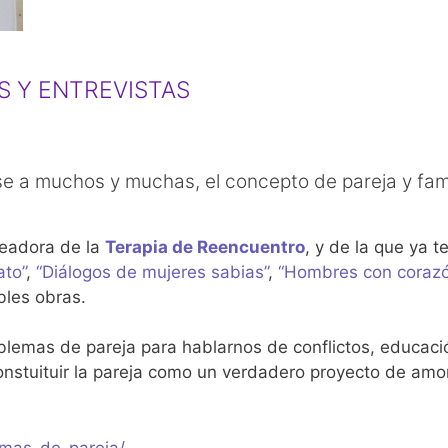
S Y ENTREVISTAS
ese a muchos y muchas, el concepto de pareja y fami
readora de la
Terapia de Reencuentro
, y de la que ya t
ato”
,
“Diálogos de mujeres sabias”
,
“Hombres con coraz
bles obras.
oblemas de pareja para hablarnos de conflictos, educaci
onstuituir la pareja como un verdadero proyecto de amor
emas-de-pareja/