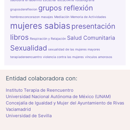
sabiduría
el laberinto
Escuchar
escuchArte
fotobiografía
grupos reflexión
gruposdereflexion
hombresconcorazon
masajes
Mediación
Memoria de Actividades
mujeres sabias
presentación
libros
Salud Comunitaria
Respiración y Relajación
Sexualidad
sexualidad de las mujeres mayores
terapiadereencuentro
violencia contra las mujeres
vínculos amorosos
Entidad colaboradora con:
Instituto Terapia de Reencuentro
Universidad Nacional Autónoma de México (UNAM)
Concejalía de Igualdad y Mujer del Ayuntamiento de Rivas
Vaciamadrid
Universidad de Sevilla