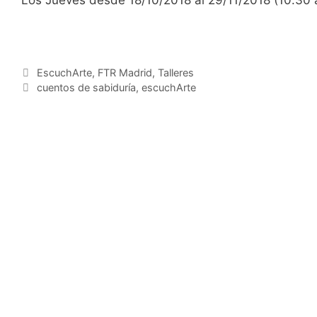
Los Jueves desde 18/10/2018 al 29/11/2018 (10.30 
EscuchArte
,
FTR Madrid
,
Talleres
cuentos de sabiduría
,
escuchArte