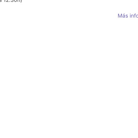
a 12.30h)
Más inf