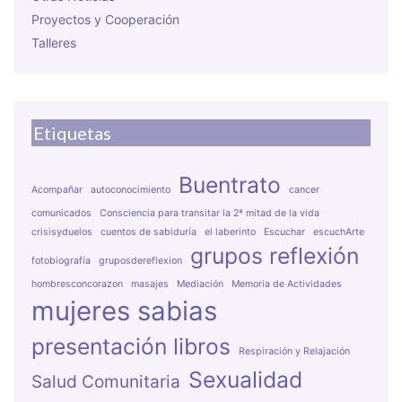
Proyectos y Cooperación
Talleres
Etiquetas
Buentrato
Acompañar
autoconocimiento
cancer
comunicados
Consciencia para transitar la 2ª mitad de la vida
crisisyduelos
cuentos de sabiduría
el laberinto
Escuchar
escuchArte
grupos reflexión
fotobiografía
gruposdereflexion
hombresconcorazon
masajes
Mediación
Memoria de Actividades
mujeres sabias
presentación libros
Respiración y Relajación
Sexualidad
Salud Comunitaria